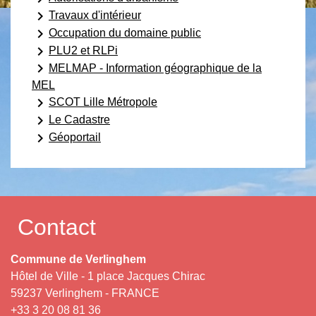
keyboard_arrow_right
Travaux d'intérieur
keyboard_arrow_right
Occupation du domaine public
keyboard_arrow_right
PLU2 et RLPi
keyboard_arrow_right
MELMAP - Information géographique de la
MEL
keyboard_arrow_right
SCOT Lille Métropole
keyboard_arrow_right
Le Cadastre
keyboard_arrow_right
Géoportail
Contact
Commune de Verlinghem
Hôtel de Ville - 1 place Jacques Chirac
59237 Verlinghem - FRANCE
+33 3 20 08 81 36