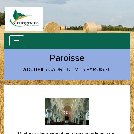
menu
Paroisse
ACCUEIL
/
CADRE DE VIE
/
PAROISSE
Quatre clochers se sont regroupés sous le nom de