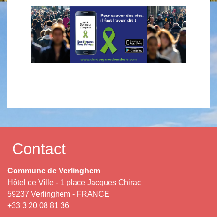
Contact
Commune de Verlinghem
Hôtel de Ville - 1 place Jacques Chirac
59237 Verlinghem - FRANCE
+33 3 20 08 81 36