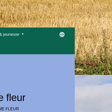
language
 & jeunesse
 fleur
ÈME FLEUR