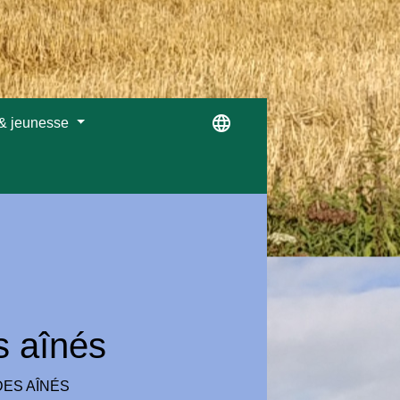
language
 & jeunesse
s aînés
DES AÎNÉS